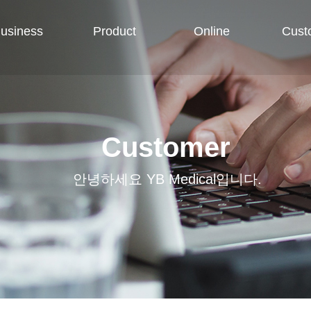
usiness
Product
Online
Cust
Customer
안녕하세요 YB Medical입니다.